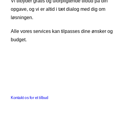
Vi tilbyder gratis og uforpligtende tilbud på din
opgave, og vi er altid i tæt dialog med dig om
løsningen.
Alle vores services kan tilpasses dine ønsker og
budget.
Vi er medlem af Dansk Træplejeforening og
International Society of Arboriculture
Vi er forsikret hos Topdanmark, hvor både
person- og materialeskader er dækket.
Kontakt os for et tilbud